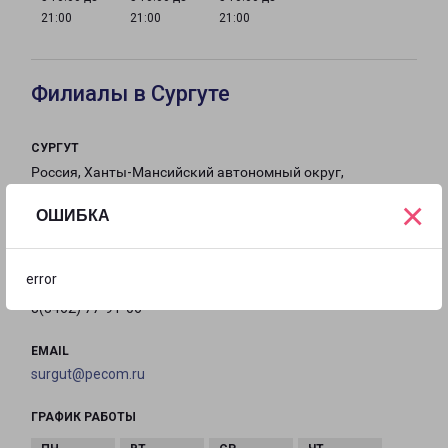
21:00
21:00
21:00
Филиалы в Сургуте
СУРГУТ
Россия, Ханты-Мансийский автономный округ,
Сургут, Инженерная улица, 8/3
×
ОШИБКА
на карте
error
ТЕЛЕФОН
8(3462) 77-91-06
EMAIL
surgut@pecom.ru
ГРАФИК РАБОТЫ