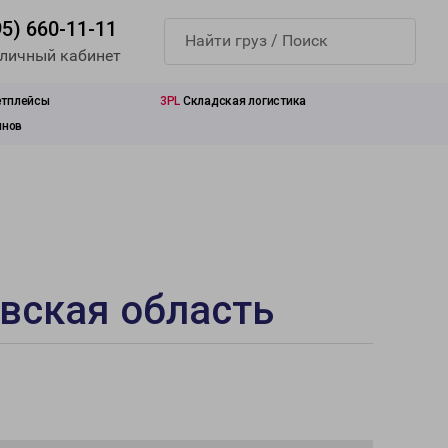
95) 660-11-11
 личный кабинет
етплейсы
3PL
Складская логистика
инов
вская область