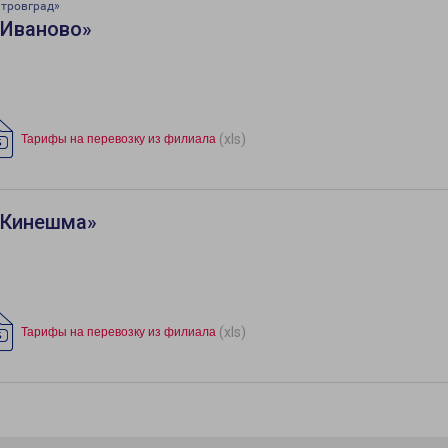
итровград»
«Иваново»
(xls)
Тарифы на перевозку из филиала
«Кинешма»
(xls)
Тарифы на перевозку из филиала