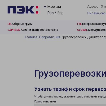
Москва
Адреса
О н
Rus /
Eng
Онлайн-се
LTL
Сборные грузы
FTL
Генеральные гру
EXPRESS
Авиа- и экспресс-доставка
GLOBAL
Международн
Главная
Направления
Грузоперевозки Димитровгр
Грузоперевозки
Узнать тариф и срок перево
Чтобы узнать тариф, укажите город отправки, город 
Город отправки