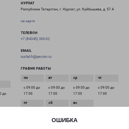
НУРЛАТ
Республика Татарстан, г. Нурлат, ул. Куйбышева, д. 57 А
на карте
ТЕЛЕФОН
+7 (84345) 300-02
EMAIL
nurlat-fr@pecom.ru
ГРАФИК РАБОТЫ
с 09:00 до
с 09:00 до
с 09:00 до
с 09:00 до
0 до
17:00
17:00
17:00
17:00
с 09:00 до
Выходной
Выходной
17:00
ОШИБКА