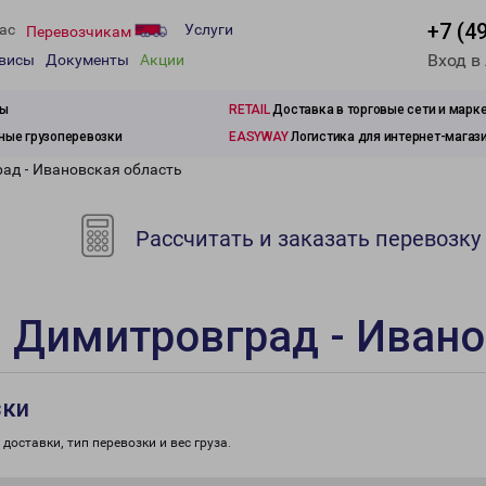
+7 (4
ас
Услуги
Перевозчикам
Вход в
рвисы
Документы
Акции
зы
RETAIL
Доставка в торговые сети и марк
ые грузоперевозки
EASYWAY
Логистика для интернет-магаз
ад - Ивановская область
Рассчитать и заказать перевозку
 Димитровград - Ивано
зки
доставки, тип перевозки и вес груза.