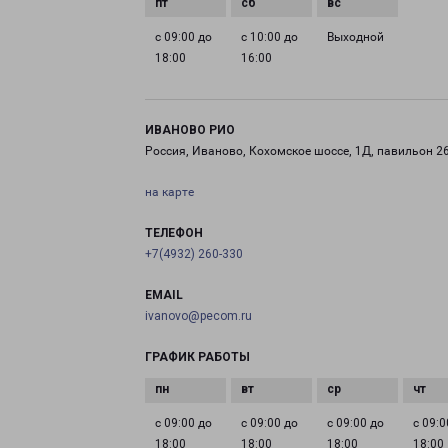
с 09:00 до
с 10:00 до
Выходной
18:00
16:00
ИВАНОВО РИО
Россия, Иваново, Кохомское шоссе, 1Д, павильон 2
на карте
ТЕЛЕФОН
+7(4932) 260-330
EMAIL
ivanovo@pecom.ru
ГРАФИК РАБОТЫ
с 09:00 до
с 09:00 до
с 09:00 до
с 09:0
18:00
18:00
18:00
18:00