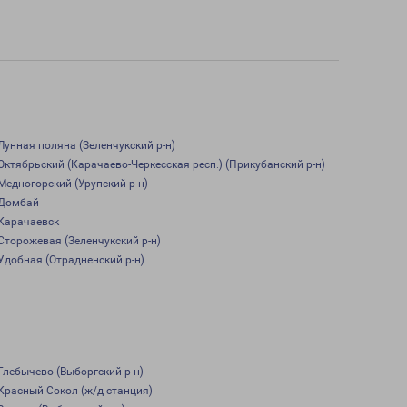
Лунная поляна (Зеленчукский р-н)
Октябрьский (Карачаево-Черкесская респ.) (Прикубанский р-н)
Медногорский (Урупский р-н)
Домбай
Карачаевск
Сторожевая (Зеленчукский р-н)
Удобная (Отрадненский р-н)
Глебычево (Выборгский р-н)
Красный Сокол (ж/д станция)