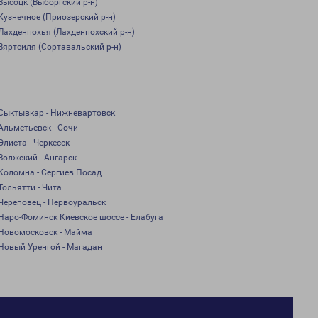
Высоцк (Выборгский р-н)
Кузнечное (Приозерский р-н)
Лахденпохья (Лахденпохский р-н)
Вяртсиля (Сортавальский р-н)
Сыктывкар - Нижневартовск
Альметьевск - Сочи
Элиста - Черкесск
Волжский - Ангарск
Коломна - Сергиев Посад
Тольятти - Чита
Череповец - Первоуральск
Наро-Фоминск Киевское шоссе - Елабуга
Новомосковск - Майма
Новый Уренгой - Магадан