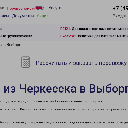
+7 (4
ас
Услуги
Перевозчикам
Вход в
рвисы
Документы
Акции
зы
RETAIL
Доставка в торговые сети и марк
ые грузоперевозки
EASYWAY
Логистика для интернет-магаз
ка в Выборг
Рассчитать и заказать перевозку
 из Черкесска в Выбор
кже в другие города России автомобильным и авиатранспортом.
 Черкесск - Выборг вы можете ознакомиться на сайте, произвести расчет с
 Выборг, в калькуляторе необходимо ввести данные для расчета стоимости д