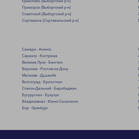
Ермилово (Выборгский р-н)
Приморск (Выборгский р-н)
Советский (Выборгский р-н)
Сортавала (Сортавальский р-н)
Самара - Ачинск
Саранск - Кострома
Великие Луки - Бангкок
Воронеж - Ростов-на-Дону
Могилев - Душанбе
Волгоград - Кропоткин
Спасск-Дальний - Биробиджан
Бугуруслан - Бузулук
Владикавказ - Южно-Сахалинск
Бор - Оренбург