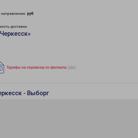
у направлению:
руб
.
мость доставки.
«Черкесск»
(xls)
Тарифы на перевозку из филиала
еркесск - Выборг