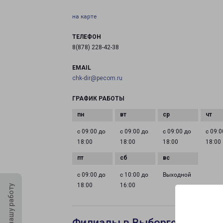
на карте
ТЕЛЕФОН
8(878) 228-42-38
EMAIL
chk-dir@pecom.ru
ГРАФИК РАБОТЫ
с 09:00 до
с 09:00 до
с 09:00 до
с 09:0
18:00
18:00
18:00
18:00
с 09:00 до
с 10:00 до
Выходной
18:00
16:00
Оцените нашу работу
Филиалы в Выборге