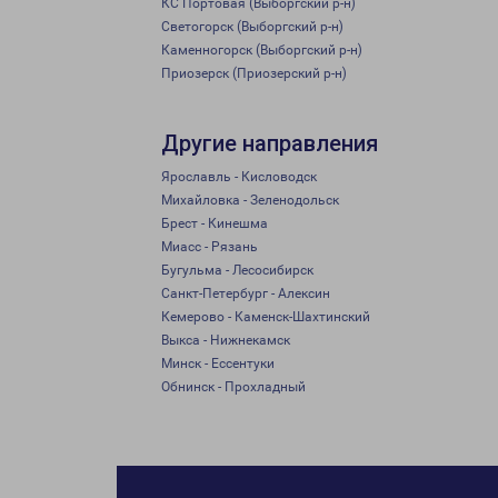
КС Портовая (Выборгский р-н)
Светогорск (Выборгский р-н)
Каменногорск (Выборгский р-н)
Приозерск (Приозерский р-н)
Другие направления
Ярославль - Кисловодск
Михайловка - Зеленодольск
Брест - Кинешма
Миасс - Рязань
Бугульма - Лесосибирск
Санкт-Петербург - Алексин
Кемерово - Каменск-Шахтинский
Выкса - Нижнекамск
Минск - Ессентуки
Обнинск - Прохладный