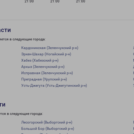
21:00
21:00
21:00
асти
яется в следующие города:
Кардоникская (Зеленчукский р-н)
Эркен-Шахар (Ногайский р-н)
Хабез (Хабезский р-н)
Архыз (Зеленчукский р-н)
Исправная (Зеленчукский р-н)
Преградная (Урупский р-н)
Усть-Джегута (Усть-Джегутинский р-н)
ти
тся в следующие города:
Лесогорский (Выборгский р-н)
Большой Бор (Выборгский р-н)