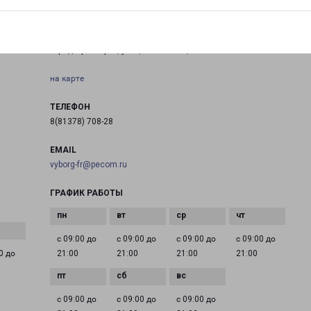
ПРИОЗЕРСК КАЛИНИНА 19
ское
город Приозерск, улица Калинина, 19
на карте
ТЕЛЕФОН
8(81378) 708-28
EMAIL
vyborg-fr@pecom.ru
ГРАФИК РАБОТЫ
с 09:00 до
с 09:00 до
с 09:00 до
с 09:00 до
0 до
21:00
21:00
21:00
21:00
с 09:00 до
с 09:00 до
с 09:00 до