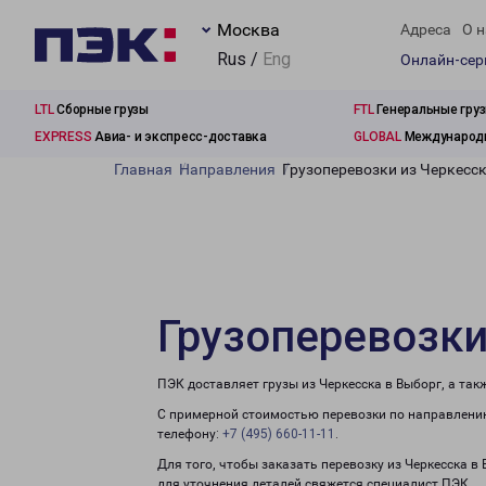
Москва
Адреса
О н
Rus /
Eng
Онлайн-се
LTL
Сборные грузы
FTL
Генеральные гру
EXPRESS
Авиа- и экспресс-доставка
GLOBAL
Международн
Главная
Направления
Грузоперевозки из Черкесс
Грузоперевозки
ПЭК доставляет грузы из Черкесска в Выборг, а та
С примерной стоимостью перевозки по направлению
телефону:
+7 (495) 660-11-11
.
Для того, чтобы заказать перевозку из Черкесска в
для уточнения деталей свяжется специалист ПЭК.