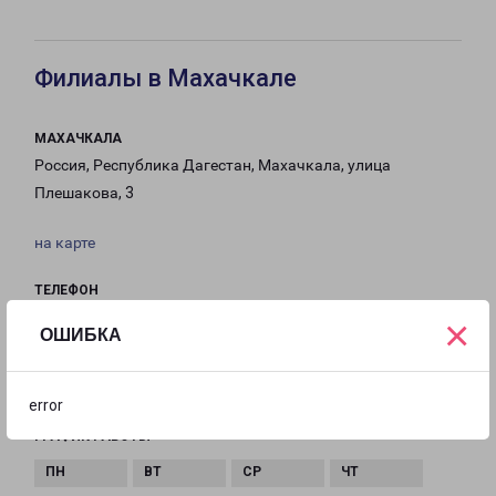
Филиалы в Махачкале
МАХАЧКАЛА
Россия, Республика Дагестан, Махачкала, улица
Плешакова, 3
на карте
ТЕЛЕФОН
8(8722) 989-454
×
ОШИБКА
EMAIL
Mahachkala-fr@pecom.ru
error
ГРАФИК РАБОТЫ