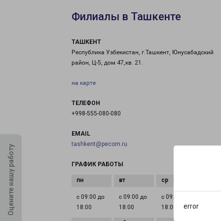
Филиалы в Ташкенте
ТАШКЕНТ
Республика Узбекистан, г.Ташкент, Юнусабадский
район, Ц-5, дом 47,кв. 21.
на карте
ТЕЛЕФОН
+998-555-080-080
EMAIL
tashkent@pecom.ru
Оцените нашу работу
ГРАФИК РАБОТЫ
с 09:00 до
с 09:00 до
с 09:00 до
с 09:0
error
18:00
18:00
18:00
18:00