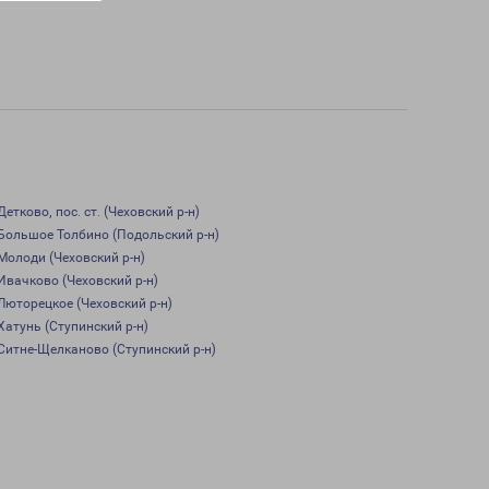
Детково, пос. ст. (Чеховский р-н)
Большое Толбино (Подольский р-н)
Молоди (Чеховский р-н)
Ивачково (Чеховский р-н)
Люторецкое (Чеховский р-н)
Хатунь (Ступинский р-н)
Ситне-Щелканово (Ступинский р-н)