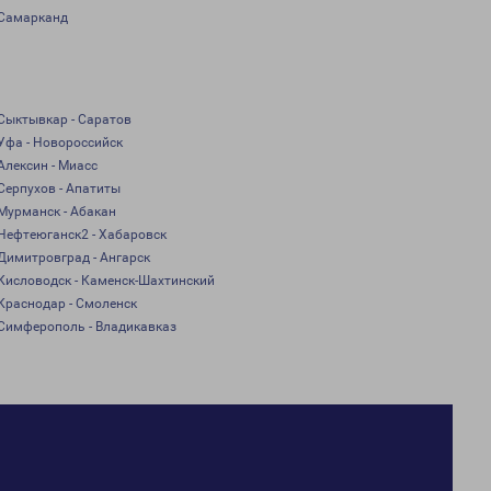
Самарканд
Сыктывкар - Саратов
Уфа - Новороссийск
Алексин - Миасс
Серпухов - Апатиты
Мурманск - Абакан
Нефтеюганск2 - Хабаровск
Димитровград - Ангарск
Кисловодск - Каменск-Шахтинский
Краснодар - Смоленск
Симферополь - Владикавказ