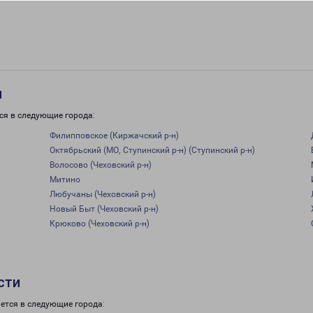
и
ся в следующие города:
Филипповское (Киржачский р-н)
Октябрьский (МО, Ступинский р-н) (Ступинский р-н)
Волосово (Чеховский р-н)
Митино
Любучаны (Чеховский р-н)
Новый Быт (Чеховский р-н)
Крюково (Чеховский р-н)
сти
ется в следующие города: