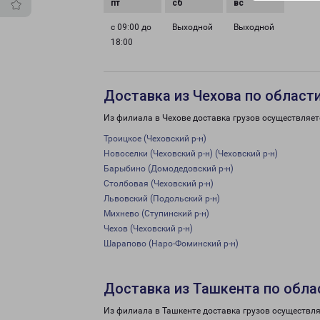
с 09:00 до
Выходной
Выходной
18:00
Доставка из Чехова по област
Из филиала в Чехове доставка грузов осуществляет
Троицкое (Чеховский р-н)
Новоселки (Чеховский р-н) (Чеховский р-н)
Барыбино (Домодедовский р-н)
Столбовая (Чеховский р-н)
Львовский (Подольский р-н)
Михнево (Ступинский р-н)
Чехов (Чеховский р-н)
Шарапово (Наро-Фоминский р-н)
Доставка из Ташкента по обла
Из филиала в Ташкенте доставка грузов осуществля