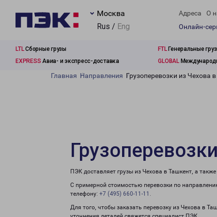
Москва
Адреса
О н
Rus /
Eng
Онлайн-се
LTL
Сборные грузы
FTL
Генеральные гру
EXPRESS
Авиа- и экспресс-доставка
GLOBAL
Международн
Главная
Направления
Грузоперевозки из Чехова в
Грузоперевозки
ПЭК доставляет грузы из Чехова в Ташкент, а такж
С примерной стоимостью перевозки по направлению
телефону:
+7 (495) 660-11-11
.
Для того, чтобы заказать перевозку из Чехова в Та
уточнения деталей свяжется специалист ПЭК.