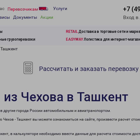
+7 (4
ас
Услуги
Перевозчикам
Вход в
рвисы
Документы
Акции
зы
RETAIL
Доставка в торговые сети и марк
ые грузоперевозки
EASYWAY
Логистика для интернет-магаз
 Ташкент
Рассчитать и заказать перевозку
 из Чехова в Ташкент
е в другие города России автомобильным и авиатранспортом.
 Чехов - Ташкент вы можете ознакомиться на сайте, произвести расчет сто
шкент, в калькуляторе необходимо ввести данные для расчета стоимости дос