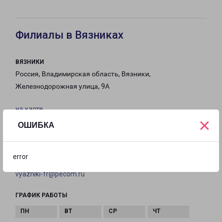
Филиалы в Вязниках
ВЯЗНИКИ
Россия, Владимирская область, Вязники,
Железнодорожная улица, 9А
на карте
×
ОШИБКА
ТЕЛЕФОН
8 (49233) 2-51-00
error
EMAIL
vyazniki-fr@pecom.ru
ГРАФИК РАБОТЫ