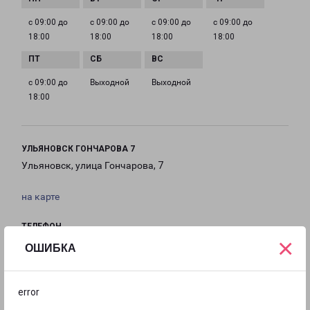
с 09:00 до
с 09:00 до
с 09:00 до
с 09:00 до
18:00
18:00
18:00
18:00
с 09:00 до
Выходной
Выходной
18:00
УЛЬЯНОВСК ГОНЧАРОВА 7
Ульяновск, улица Гончарова, 7
на карте
ТЕЛЕФОН
×
8(8422) 790-719
ОШИБКА
EMAIL
ulyanovsk@pecom.ru
error