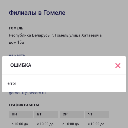
Филиалы в Гомеле
ГОМЕЛЬ
Республика Беларусь, г. Гомель,улица Хатаевича,
дом 15а
на карте
×
ОШИБКА
ТЕЛЕФОН
+375-29-800-77-78
error
EMAIL
gomel-fr@pecom.ru
ГРАФИК РАБОТЫ
с 10:00 до
с 10:00 до
с 10:00 до
с 10:00 до