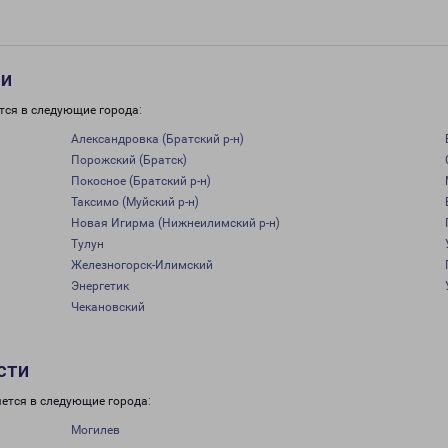
ти
тся в следующие города:
Александровка (Братский р-н)
Порожский (Братск)
Покосное (Братский р-н)
Таксимо (Муйский р-н)
Новая Игирма (Нижнеилимский р-н)
Тулун
Железногорск-Илимский
Энергетик
Чекановский
сти
ется в следующие города:
Могилев