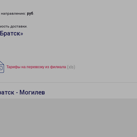
у направлению:
руб
.
мость доставки.
«Братск»
(xls)
Тарифы на перевозку из филиала
ратск - Могилев