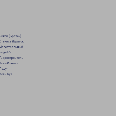
Бикей (Братск)
Стениха (Братск)
Магистральный
Бодайбо
Гидростроитель
Усть-Илимск
Падун
Усть-Кут