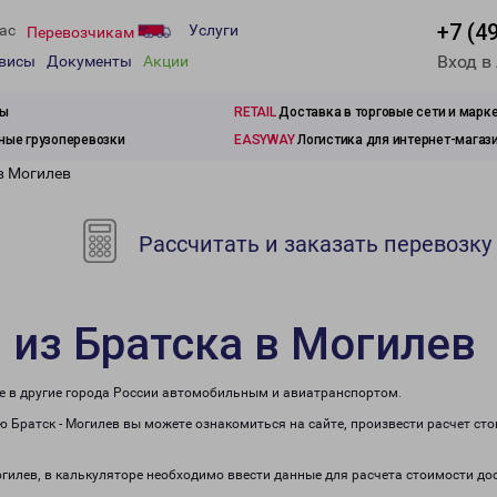
+7 (4
ас
Услуги
Перевозчикам
Вход в
рвисы
Документы
Акции
зы
RETAIL
Доставка в торговые сети и марк
ые грузоперевозки
EASYWAY
Логистика для интернет-магаз
в Могилев
Рассчитать и заказать перевозку
 из Братска в Могилев
же в другие города России автомобильным и авиатранспортом.
 Братск - Могилев вы можете ознакомиться на сайте, произвести расчет ст
огилев, в калькуляторе необходимо ввести данные для расчета стоимости до