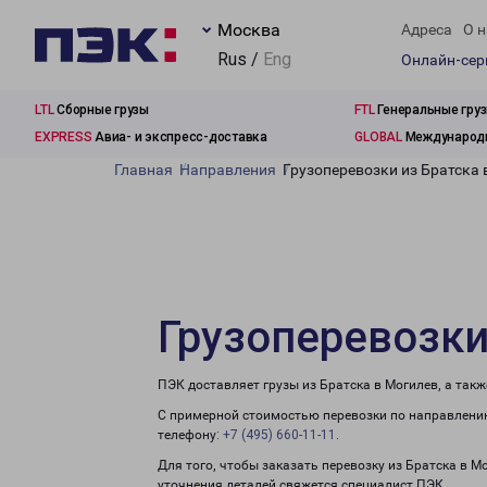
Москва
Адреса
О н
Rus /
Eng
Онлайн-се
LTL
Сборные грузы
FTL
Генеральные гру
EXPRESS
Авиа- и экспресс-доставка
GLOBAL
Международн
Главная
Направления
Грузоперевозки из Братска 
Грузоперевозки
ПЭК доставляет грузы из Братска в Могилев, а так
С примерной стоимостью перевозки по направлению
телефону:
+7 (495) 660-11-11
.
Для того, чтобы заказать перевозку из Братска в М
уточнения деталей свяжется специалист ПЭК.