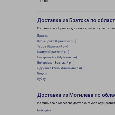
18:00
Доставка из Братска по облас
Из филиала в Братске доставка грузов осуществляе
Братск
Кузнецовка (Братский р-н)
Тарма (Братский р-н)
Калтук (Братский р-н)
Северомуйск (Муйский р-н)
Вихоревка (Братский р-н)
Эдучанка (Усть-Илимский р-н)
Видим
Куйтун
Доставка из Могилева по обла
Из филиала в Могилеве доставка грузов осуществля
Бобруйск