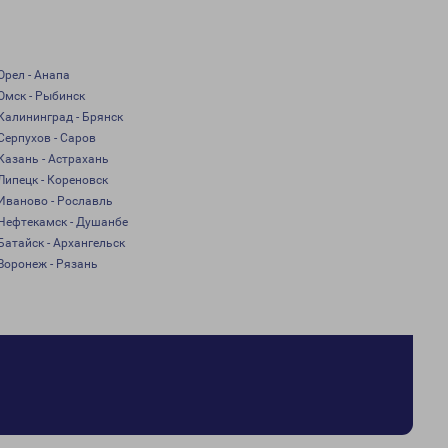
Орел - Анапа
Омск - Рыбинск
Калининград - Брянск
Серпухов - Саров
Казань - Астрахань
Липецк - Кореновск
Иваново - Рославль
Нефтекамск - Душанбе
Батайск - Архангельск
Воронеж - Рязань