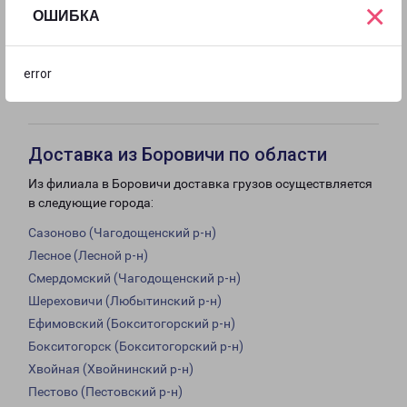
×
18:00
18:00
18:00
18:00
ОШИБКА
с 09:00 до
с 09:00 до
Выходной
error
18:00
13:00
Доставка из Боровичи по области
Из филиала в Боровичи доставка грузов осуществляется
в следующие города:
Сазоново (Чагодощенский р-н)
Лесное (Лесной р-н)
Смердомский (Чагодощенский р-н)
Шереховичи (Любытинский р-н)
Ефимовский (Бокситогорский р-н)
Бокситогорск (Бокситогорский р-н)
Хвойная (Хвойнинский р-н)
Пестово (Пестовский р-н)