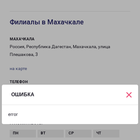
Филиалы в Махачкале
МАХАЧКАЛА
Россия, Республика Дагестан, Махачкала, улица
Плешакова, 3
на карте
ТЕЛЕФОН
8(8722) 989-454
×
ОШИБКА
EMAIL
Mahachkala-fr@pecom.ru
error
ГРАФИК РАБОТЫ