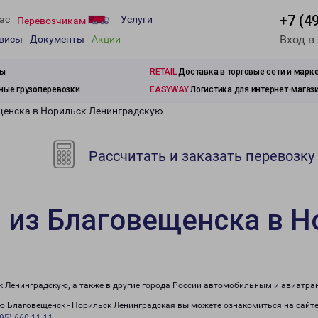
+7 (4
ас
Услуги
Перевозчикам
Вход в
рвисы
Документы
Акции
зы
RETAIL
Доставка в торговые сети и марк
ые грузоперевозки
EASYWAY
Логистика для интернет-магаз
щенска в Норильск Ленинградскую
Рассчитать и заказать перевозку
 из Благовещенска в Н
к Ленинградскую, а также в другие города России автомобильным и авиатра
 Благовещенск - Норильск Ленинградская вы можете ознакомиться на сайте