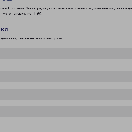
95) 660-11-11
.
ска в Норильск Ленинградскую, в калькуляторе необходимо ввести данные дл
вяжется специалист ПЭК.
зки
доставки, тип перевозки и вес груза.