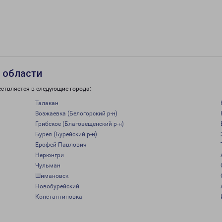
 области
ествляется в следующие города:
Талакан
Возжаевка (Белогорский р-н)
Грибское (Благовещенский р-н)
Бурея (Бурейский р-н)
Ерофей Павлович
Нерюнгри
Чульман
Шимановск
Новобурейский
Константиновка