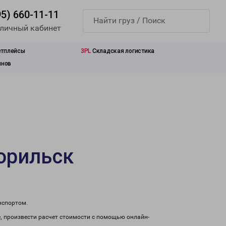
95) 660-11-11
 личный кабинет
етплейсы
3PL
Складская логистика
инов
орильск
нспортом.
, произвести расчет стоимости с помощью онлайн-