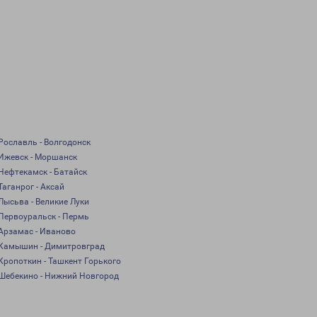
Рославль - Волгодонск
Ижевск - Моршанск
Нефтекамск - Батайск
Таганрог - Аксай
Лысьва - Великие Луки
Первоуральск - Пермь
Арзамас - Иваново
Камышин - Димитровград
Кропоткин - Ташкент Горького
Шебекино - Нижний Новгород