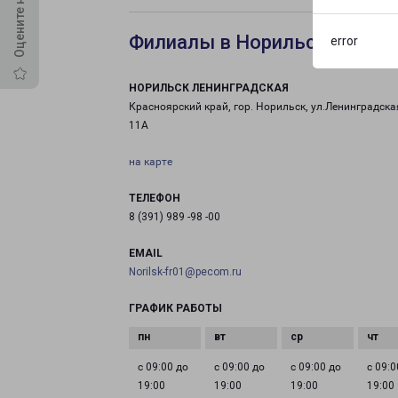
Филиалы в Норильске Лени
error
НОРИЛЬСК ЛЕНИНГРАДСКАЯ
Красноярский край, гор. Норильск, ул.Ленинградская
11А
на карте
ТЕЛЕФОН
8 (391) 989 -98 -00
EMAIL
Norilsk-fr01@pecom.ru
ГРАФИК РАБОТЫ
с 09:00 до
с 09:00 до
с 09:00 до
с 09:0
19:00
19:00
19:00
19:00