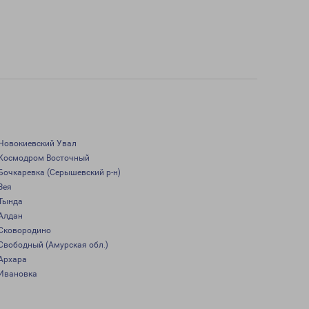
Новокиевский Увал
Космодром Восточный
Бочкаревка (Серышевский р-н)
Зея
Тында
Алдан
Сковородино
Свободный (Амурская обл.)
Архара
Ивановка