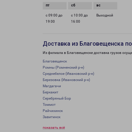
с 09:00 до
с 10:00 до
Выходной
19:00
16:00
Доставка из Благовещенска по
Из филиала в Благовещенске доставка грузов осущ
Благовещенск
Ромны (Ромненский р-н)
Среднебелое (Ивановский р-н)
Березовка (Ивановский р-н)
Магдагачи
Беркакит
Серебряный Бор
Томмот
Райчихинск
Завитинск
показать всё