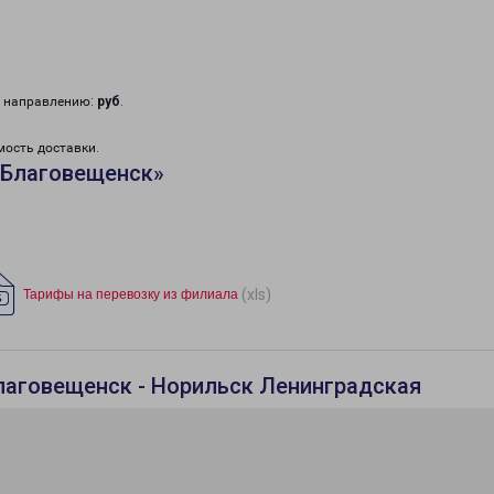
у направлению:
руб
.
мость доставки.
«Благовещенск»
(xls)
Тарифы на перевозку из филиала
лаговещенск - Норильск Ленинградская