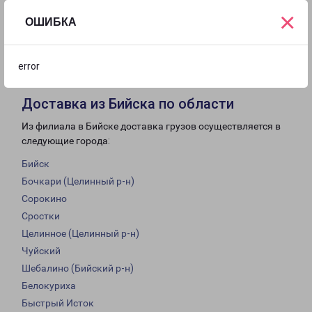
×
ОШИБКА
с 09:00 до
с 10:00 до
Выходной
18:00
16:00
error
Доставка из Бийска по области
Из филиала в Бийске доставка грузов осуществляется в
следующие города:
Бийск
Бочкари (Целинный р-н)
Сорокино
Сростки
Целинное (Целинный р-н)
Чуйский
Шебалино (Бийский р-н)
Белокуриха
Быстрый Исток