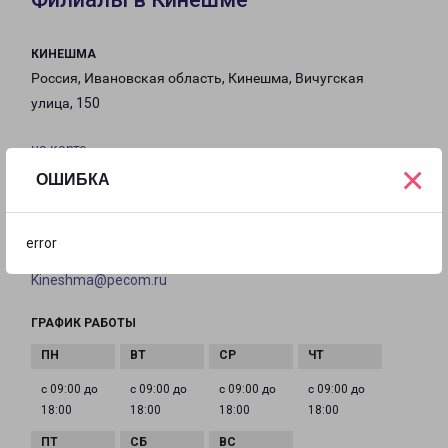
КИНЕШМА
Россия, Ивановская область, Кинешма, Вичугская
улица, 150
на карте
×
ОШИБКА
ТЕЛЕФОН
8(4932) 260-292
error
EMAIL
Kineshma@pecom.ru
ГРАФИК РАБОТЫ
с 09:00 до
с 09:00 до
с 09:00 до
с 09:00 до
18:00
18:00
18:00
18:00