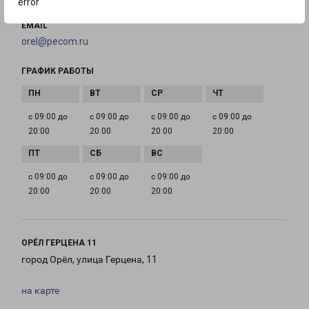
error
EMAIL
orel@pecom.ru
ГРАФИК РАБОТЫ
с 09:00 до
с 09:00 до
с 09:00 до
с 09:00 до
20:00
20:00
20:00
20:00
с 09:00 до
с 09:00 до
с 09:00 до
20:00
20:00
20:00
ОРЁЛ ГЕРЦЕНА 11
город Орёл, улица Герцена, 11
на карте