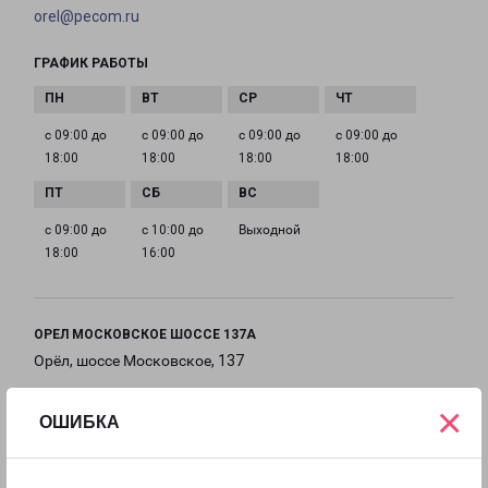
orel@pecom.ru
ГРАФИК РАБОТЫ
с 09:00 до
с 09:00 до
с 09:00 до
с 09:00 до
18:00
18:00
18:00
18:00
с 09:00 до
с 10:00 до
Выходной
18:00
16:00
ОРЕЛ МОСКОВСКОЕ ШОССЕ 137А
Орёл, шоссе Московское, 137
×
на карте
ОШИБКА
ТЕЛЕФОН
+7(4862) 30-24-00