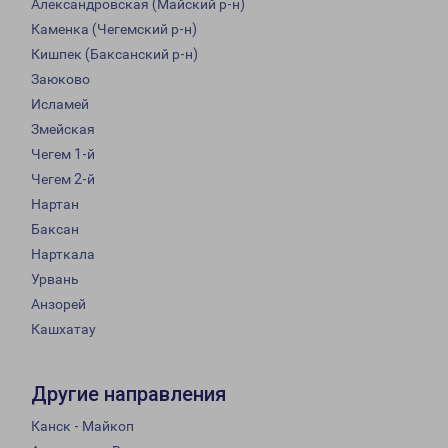
Александровская (Майский р-н)
Каменка (Чегемский р-н)
Кишпек (Баксанский р-н)
Заюково
Исламей
Змейская
Чегем 1-й
Чегем 2-й
Нартан
Баксан
Нарткала
Урвань
Анзорей
Кашхатау
Другие направления
Канск - Майкоп