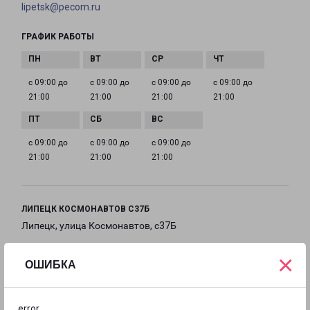
lipetsk@pecom.ru
ГРАФИК РАБОТЫ
с 09:00 до
с 09:00 до
с 09:00 до
с 09:00 до
21:00
21:00
21:00
21:00
с 09:00 до
с 09:00 до
с 09:00 до
21:00
21:00
21:00
ЛИПЕЦК КОСМОНАВТОВ С37Б
Липецк, улица Космонавтов, с37Б
×
на карте
ОШИБКА
ТЕЛЕФОН
+7(4742) 522-006
error