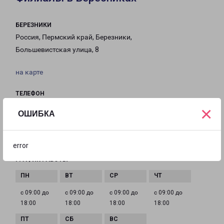
БЕРЕЗНИКИ
Россия, Пермский край, Березники,
Большевистская улица, 8
на карте
ТЕЛЕФОН
8(3424) 29-92-65
×
ОШИБКА
EMAIL
berezniki@pecom.ru
error
ГРАФИК РАБОТЫ
с 09:00 до
с 09:00 до
с 09:00 до
с 09:00 до
18:00
18:00
18:00
18:00