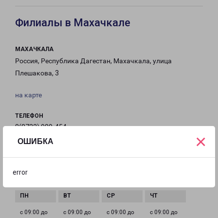
Филиалы в Махачкале
МАХАЧКАЛА
Россия, Республика Дагестан, Махачкала, улица
Плешакова, 3
на карте
ТЕЛЕФОН
8(8722) 989-454
×
ОШИБКА
EMAIL
Mahachkala-fr@pecom.ru
error
ГРАФИК РАБОТЫ
с 09:00 до
с 09:00 до
с 09:00 до
с 09:00 до