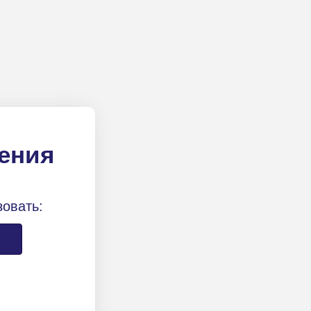
ления
зовать: