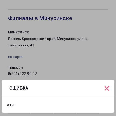
Филиалы в Минусинске
МИНУСИНСК
Россия, Красноярский край, Минусинск, улица
Тимирязева, 43
на карте
ТЕЛЕФОН
8(391) 322-90-02
×
EMAIL
ОШИБКА
minusinsk-fr@pecom.ru
ГРАФИК РАБОТЫ
error