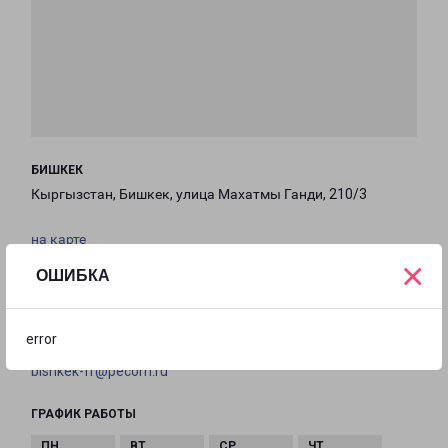
БИШКЕК
Кыргызстан, Бишкек, улица Махатмы Ганди, 210/3
на карте
×
ОШИБКА
ТЕЛЕФОН
+996-707-018-000
error
EMAIL
bishkek-fr@pecom.ru
ГРАФИК РАБОТЫ