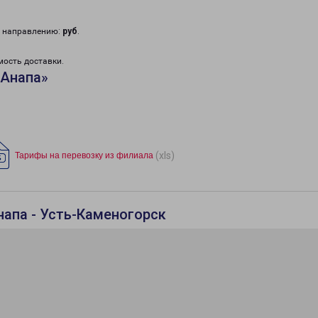
у направлению:
руб
.
мость доставки.
«Анапа»
(xls)
Тарифы на перевозку из филиала
напа - Усть-Каменогорск