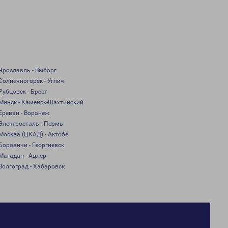
Ярославль - Выборг
Солнечногорск - Углич
Рубцовск - Брест
Минск - Каменск-Шахтинский
Ереван - Воронеж
Электросталь - Пермь
Москва (ЦКАД) - Актобе
Боровичи - Георгиевск
Магадан - Адлер
Волгоград - Хабаровск