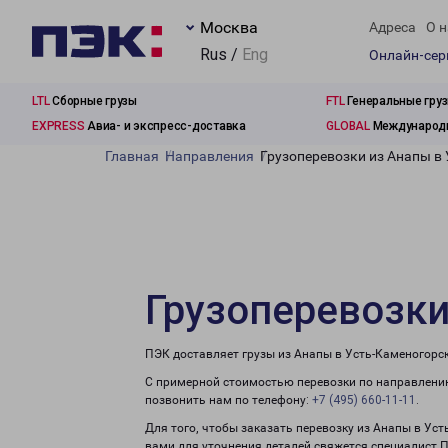
Москва
Адреса
О н
Rus /
Eng
Онлайн-се
LTL
Сборные грузы
FTL
Генеральные гру
EXPRESS
Авиа- и экспресс-доставка
GLOBAL
Международн
Главная
Направления
Грузоперевозки из Анапы в
Грузоперевозки
ПЭК доставляет грузы из Анапы в Усть-Каменогорск
С примерной стоимостью перевозки по направлению
позвонить нам по телефону:
+7 (495) 660-11-11
.
Для того, чтобы заказать перевозку из Анапы в Уст
вами для уточнения деталей свяжется специалист 