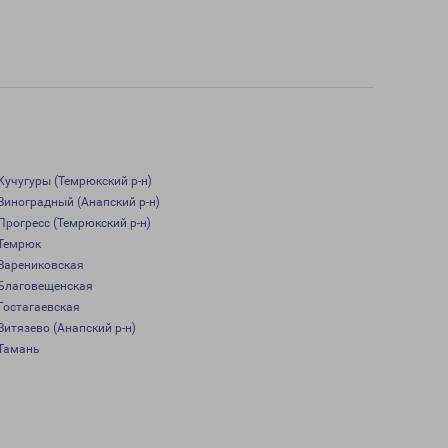
Кучугуры (Темрюкский р-н)
Виноградный (Анапский р-н)
Прогресс (Темрюкский р-н)
Темрюк
Варениковская
Благовещенская
Гостагаевская
Витязево (Анапский р-н)
Тамань