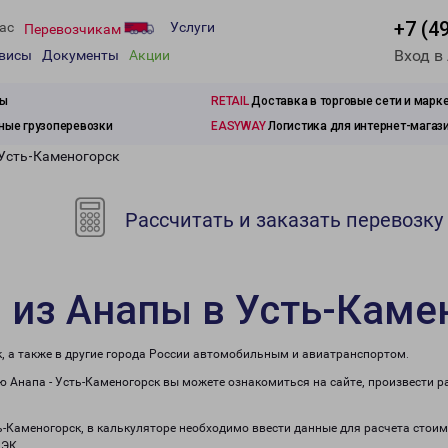
+7 (4
ас
Услуги
Перевозчикам
Вход в
рвисы
Документы
Акции
зы
RETAIL
Доставка в торговые сети и марк
ые грузоперевозки
EASYWAY
Логистика для интернет-магаз
 Усть-Каменогорск
Рассчитать и заказать перевозку
 из Анапы в Усть-Каме
, а также в другие города России автомобильным и авиатранспортом.
 Анапа - Усть-Каменогорск вы можете ознакомиться на сайте, произвести 
ь-Каменогорск, в калькуляторе необходимо ввести данные для расчета стоим
ПЭК.