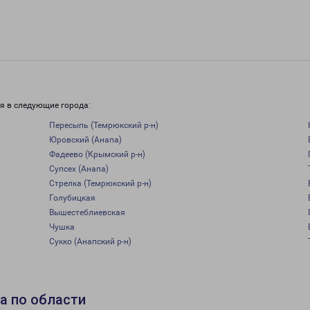
я в следующие города:
Пересыпь (Темрюкский р-н)
Юровский (Анапа)
Фадеево (Крымский р-н)
Супсех (Анапа)
Стрелка (Темрюкский р-н)
Голубицкая
Вышестеблиевская
Чушка
Сукко (Анапский р-н)
а по области