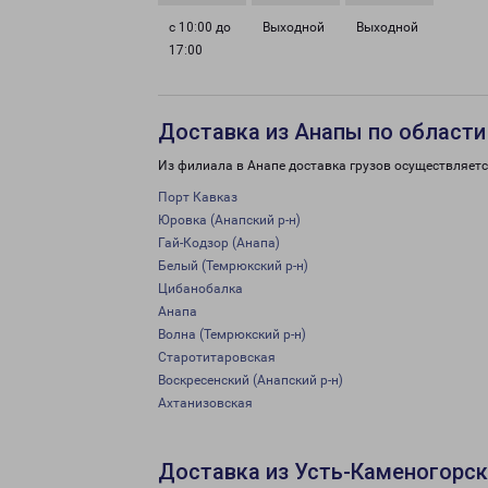
с 10:00 до
Выходной
Выходной
17:00
Доставка из Анапы по области
Из филиала в Анапе доставка грузов осуществляетс
Порт Кавказ
Юровка (Анапский р-н)
Гай-Кодзор (Анапа)
Белый (Темрюкский р-н)
Цибанобалка
Анапа
Волна (Темрюкский р-н)
Старотитаровская
Воскресенский (Анапский р-н)
Ахтанизовская
Доставка из Усть-Каменогорск