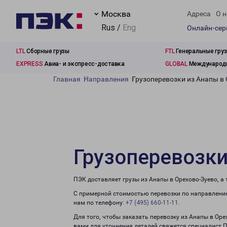
Москва
Адреса
О н
Rus /
Eng
Онлайн-се
LTL
Сборные грузы
FTL
Генеральные гру
EXPRESS
Авиа- и экспресс-доставка
GLOBAL
Международн
Главная
Направления
Грузоперевозки из Анапы в
Грузоперевозки
ПЭК доставляет грузы из Анапы в Орехово-Зуево, а
С примерной стоимостью перевозки по направлению
нам по телефону:
+7 (495) 660-11-11
.
Для того, чтобы заказать перевозку из Анапы в Оре
вами для уточнения деталей свяжется специалист 