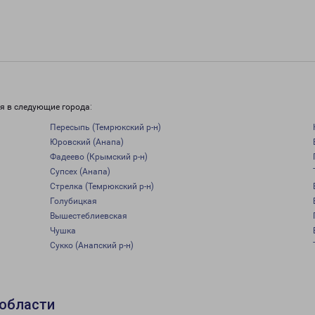
я в следующие города:
Пересыпь (Темрюкский р-н)
Юровский (Анапа)
Фадеево (Крымский р-н)
Супсех (Анапа)
Стрелка (Темрюкский р-н)
Голубицкая
Вышестеблиевская
Чушка
Сукко (Анапский р-н)
 области