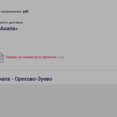
у направлению:
руб
.
мость доставки.
«Анапа»
(xls)
Тарифы на перевозку из филиала
напа - Орехово-Зуево