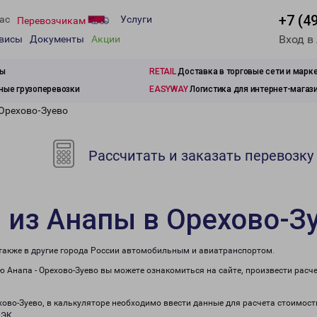
+7 (4
ас
Услуги
Перевозчикам
Вход в
рвисы
Документы
Акции
зы
RETAIL
Доставка в торговые сети и марк
ые грузоперевозки
EASYWAY
Логистика для интернет-магаз
 Орехово-Зуево
Рассчитать и заказать перевозку
 из Анапы в Орехово-З
 также в другие города России автомобильным и авиатранспортом.
 Анапа - Орехово-Зуево вы можете ознакомиться на сайте, произвести расч
хово-Зуево, в калькуляторе необходимо ввести данные для расчета стоимост
ПЭК.