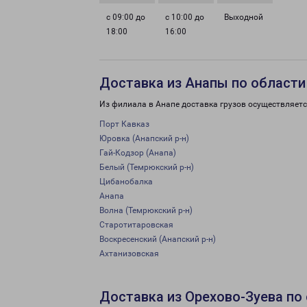
с 09:00 до
с 10:00 до
Выходной
18:00
16:00
Доставка из Анапы по области
Из филиала в Анапе доставка грузов осуществляетс
Порт Кавказ
Юровка (Анапский р-н)
Гай-Кодзор (Анапа)
Белый (Темрюкский р-н)
Цибанобалка
Анапа
Волна (Темрюкский р-н)
Старотитаровская
Воскресенский (Анапский р-н)
Ахтанизовская
Доставка из Орехово-Зуева по