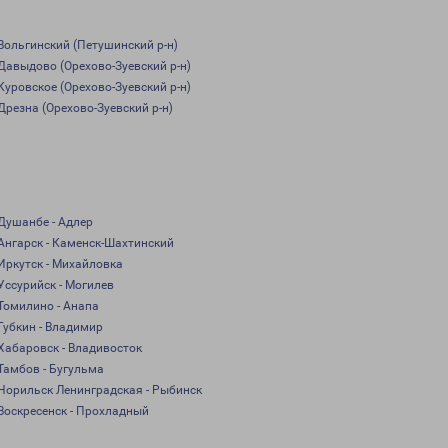
Вольгинский (Петушинский р-н)
Давыдово (Орехово-Зуевский р-н)
Куровское (Орехово-Зуевский р-н)
Дрезна (Орехово-Зуевский р-н)
Душанбе - Адлер
Ангарск - Каменск-Шахтинский
Иркутск - Михайловка
Уссурийск - Могилев
Томилино - Анапа
Губкин - Владимир
Хабаровск - Владивосток
Тамбов - Бугульма
Норильск Ленинградская - Рыбинск
Воскресенск - Прохладный