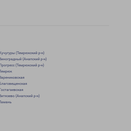
Кучугуры (Темрюкский р-н)
Виноградный (Анапский р-н)
Прогресс (Темрюкский р-н)
Темрюк
Варениковская
Благовещенская
Гостагаевская
Витязево (Анапский р-н)
Тамань