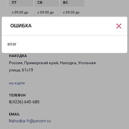
с 09:00 до
с 09:00 до
с 09:00 до
21:00
21:00
21:00
×
ОШИБКА
Филиалы в Находке
error
НАХОДКА
Россия, Приморский край, Находка, Угольная
улица, 61с19
на карте
ТЕЛЕФОН
8(4236) 640-680
EMAIL
Nahodka-fr@pecom.ru