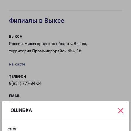
Филиалы в Выксе
ВЫКСА
Россия, Нижегородская область, Выкса,
территория Проммикрорайон № 4, 16
на карте
ТЕЛЕФОН
8(831) 777-84-24
EMAIL
viksa@pecom.ru
×
ОШИБКА
ГРАФИК РАБОТЫ
error