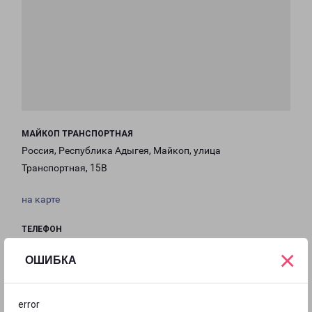
МАЙКОП ТРАНСПОРТНАЯ
Россия, Республика Адыгея, Майкоп, улица
Транспортная, 15В
на карте
ТЕЛЕФОН
+7(8772) 21-02-41
×
ОШИБКА
EMAIL
Maikop-fr@pecom.ru
error