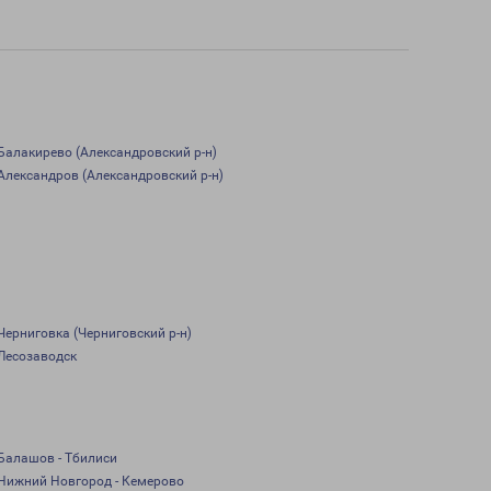
Балакирево (Александровский р-н)
Александров (Александровский р-н)
Черниговка (Черниговский р-н)
Лесозаводск
Балашов - Тбилиси
Нижний Новгород - Кемерово