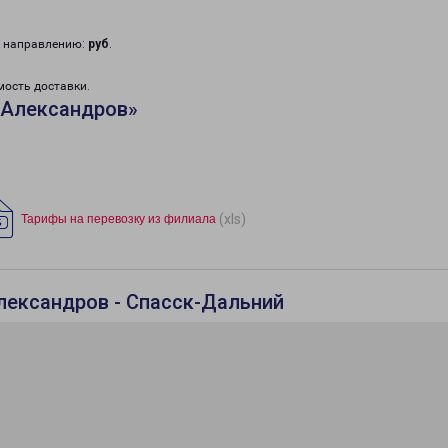
у направлению:
руб
.
мость доставки.
«Александров»
(xls)
Тарифы на перевозку из филиала
лександров - Спасск-Дальний