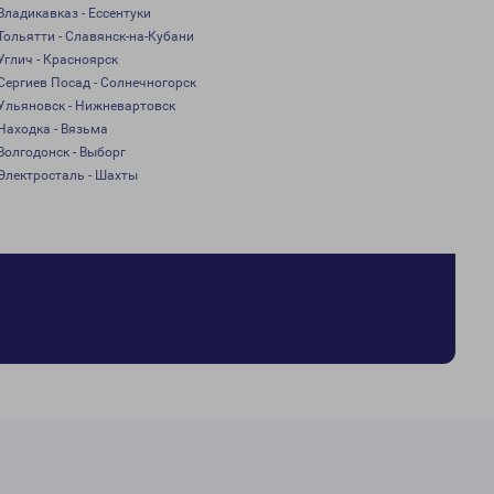
Владикавказ - Ессентуки
Тольятти - Славянск-на-Кубани
Углич - Красноярск
Сергиев Посад - Солнечногорск
Ульяновск - Нижневартовск
Находка - Вязьма
Волгодонск - Выборг
Электросталь - Шахты