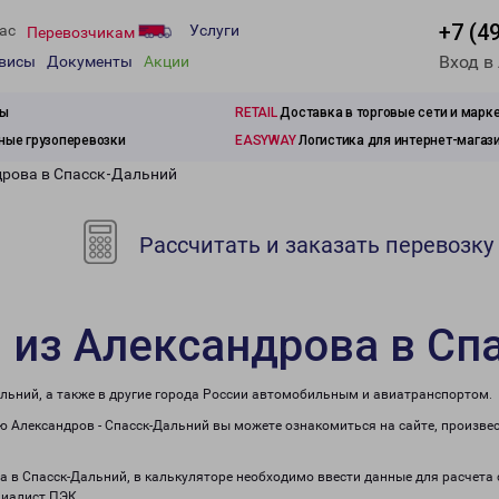
+7 (4
ас
Услуги
Перевозчикам
Вход в
рвисы
Документы
Акции
зы
RETAIL
Доставка в торговые сети и марк
ые грузоперевозки
EASYWAY
Логистика для интернет-магаз
дрова в Спасск-Дальний
Рассчитать и заказать перевозку
 из Александрова в Сп
альний, а также в другие города России автомобильным и авиатранспортом.
 Александров - Спасск-Дальний вы можете ознакомиться на сайте, произве
ва в Спасск-Дальний, в калькуляторе необходимо ввести данные для расчета
циалист ПЭК.