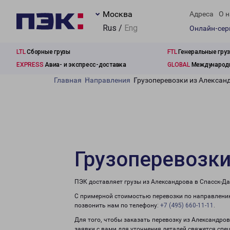
Москва
Адреса
О н
Rus /
Eng
Онлайн-се
LTL
Сборные грузы
FTL
Генеральные гру
EXPRESS
Авиа- и экспресс-доставка
GLOBAL
Международн
Главная
Направления
Грузоперевозки из Алексан
Грузоперевозки
ПЭК доставляет грузы из Александрова в Спасск-Д
С примерной стоимостью перевозки по направлению
позвонить нам по телефону:
+7 (495) 660-11-11
.
Для того, чтобы заказать перевозку из Александро
заявки с вами для уточнения деталей свяжется спе