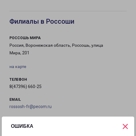
Филиалы в Россоши
РОССОШЬ МИРА
Россия, Воронежская область, Россошь, улица
Мира, 201
на карте
ТЕЛЕФОН
8(47396) 660-25
EMAIL
rossosh-fr@pecom.ru
ГРАФИК РАБОТЫ
×
ОШИБКА