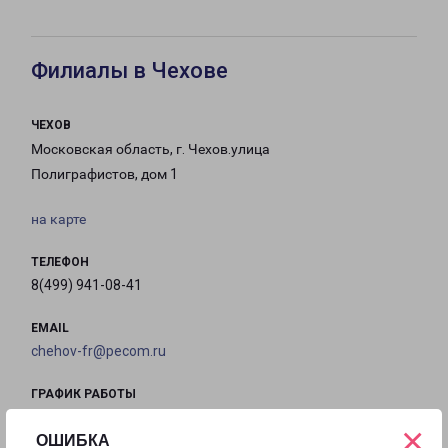
Филиалы в Чехове
ЧЕХОВ
Московская область, г. Чехов.улица
Полиграфистов, дом 1
на карте
ТЕЛЕФОН
8(499) 941-08-41
EMAIL
chehov-fr@pecom.ru
ГРАФИК РАБОТЫ
×
ОШИБКА