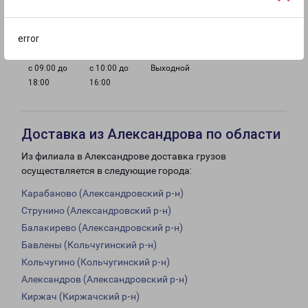
с 09:00 до
с 09:00 до
с 09:00 до
с 09:00 до
18:00
18:00
18:00
18:00
error
с 09:00 до
с 10:00 до
Выходной
18:00
16:00
Доставка из Александрова по области
Из филиала в Александрове доставка грузов
осуществляется в следующие города:
Карабаново (Александровский р-н)
Струнино (Александровский р-н)
Балакирево (Александровский р-н)
Бавлены (Кольчугинский р-н)
Кольчугино (Кольчугинский р-н)
Александров (Александровский р-н)
Киржач (Киржачский р-н)