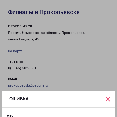
Филиалы в Прокопьевске
ПРОКОПЬЕВСК
Россия, Кемеровская область, Прокопьевск,
улица Гайдара, 45
на карте
ТЕЛЕФОН
8(3846) 682-090
EMAIL
prokopyevsk@pecom.ru
×
ГРАФИК РАБОТЫ
ОШИБКА
с 09:00 до
с 09:00 до
с 09:00 до
с 09:00 до
error