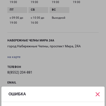
19:00
19:00
19:00
19:00
с 09:00 до
с 10:00 до
Выходной
19:00
16:00
НАБЕРЕЖНЫЕ ЧЕЛНЫ МИРА 24А
город Набережные Челны, проспект Мира, 24А
на карте
ТЕЛЕФОН
8(8552) 204-881
EMAIL
nch@pecom.ru
×
ОШИБКА
ГРАФИК РАБОТЫ