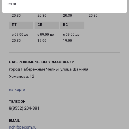
error
с 09:00 до
с 09:00 до
с 09:00 до
с 09:00 до
20:30
20:30
20:30
20:30
с 09:00 до
с 09:00 до
с 09:00 до
20:30
19:00
19:00
НАБЕРЕЖНЫЕ ЧЕЛНЫ УСМАНОВА 12
город Набережные Челны, улица Шамиля
Усманова, 12
на карте
ТЕЛЕФОН
8(8552) 204-881
EMAIL
nch@pecom.ru