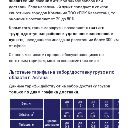
значительно сэкономить
при заказе забора или
доставки. Если населенный пункт попадает в список
«льготных» городов Компании ТОО «ПЭК Казахстан», то
экономия составляет от 20 до 80%.
Кроме того, такие маршруты позволяют
охватить
труднодоступные районы и удаленные населенные
пункты,
находящиеся иногда на расстоянии более 300 км
от офиса.
С полным списком городов, обслуживающихся по
льготным тарифам, можно ознакомиться ниже.
Льготные тарифы на забор/доставку грузов по
области г. Астана
Данные тарифы действуют на забор-доставку грузов
только по дням графика доставки
.
до
до
до
до
до
Вес, кг
1
3
5
50
100
до
до
до
до
до
3
Объём, м
0,01
0,02
0,03
0,5
1
График
до
до
до
до
до
Габарит, м
доставки
0,3
0,4
0,5
0,5
1,2