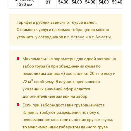
ВТ
54,00
54,00
54,00
54,00
59,40
64
1380 км
Тарифы в рублях зависят от курса валют.
Стоимость услуги на момент обращения можно
уточнить у сотрудников в
г. Астана
и в
г. Алматы
.
Максимальные параметры для одной заявки на
забор груза (и при объединении сумм по
нескольким заявкам) составляют 20 т по весу и
3
72 м
по объему. В случаях превышения
указанных значений оформляются
дополнительные заявки на забор.
Если при заборе/доставке грузовые места
Клиента требуют размещения по полу с
невозможностью ставить на них другие грузы,
то максимальным габаритом данного груза