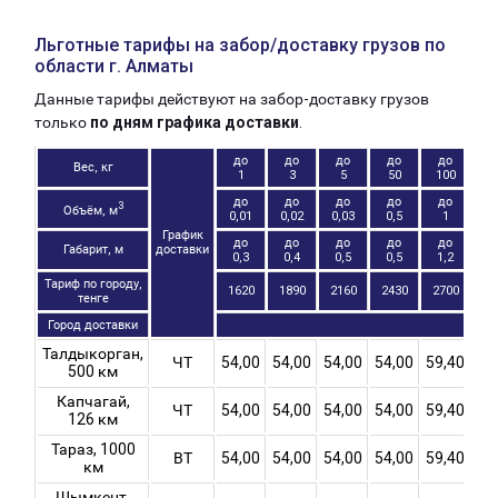
Льготные тарифы на забор/доставку грузов по
области г. Алматы
Данные тарифы действуют на забор-доставку грузов
только
по дням графика доставки
.
до
до
до
до
до
д
Вес, кг
1
3
5
50
100
3
до
до
до
до
до
д
3
Объём, м
0,01
0,02
0,03
0,5
1
График
до
до
до
до
до
д
Габарит, м
доставки
0,3
0,4
0,5
0,5
1,2
Тариф по городу,
1620
1890
2160
2430
2700
37
тенге
Город доставки
Талдыкорган,
ЧТ
54,00
54,00
54,00
54,00
59,40
64
500 км
Капчагай,
ЧТ
54,00
54,00
54,00
54,00
59,40
64
126 км
Тараз, 1000
ВТ
54,00
54,00
54,00
54,00
59,40
64
км
Шымкент,