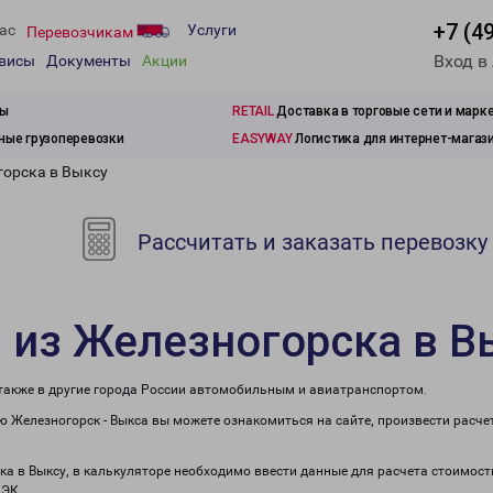
+7 (4
ас
Услуги
Перевозчикам
Вход в
рвисы
Документы
Акции
зы
RETAIL
Доставка в торговые сети и марк
ые грузоперевозки
EASYWAY
Логистика для интернет-магаз
горска в Выксу
Рассчитать и заказать перевозку
 из Железногорска в В
 также в другие города России автомобильным и авиатранспортом.
 Железногорск - Выкса вы можете ознакомиться на сайте, произвести расч
ка в Выксу, в калькуляторе необходимо ввести данные для расчета стоимост
ПЭК.