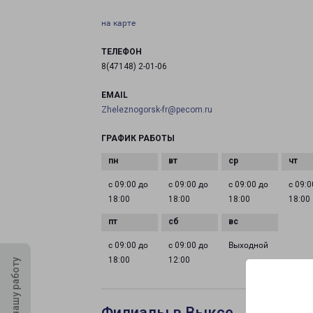
на карте
ТЕЛЕФОН
8(47148) 2-01-06
EMAIL
Zheleznogorsk-fr@pecom.ru
ГРАФИК РАБОТЫ
с 09:00 до
с 09:00 до
с 09:00 до
с 09:0
18:00
18:00
18:00
18:00
с 09:00 до
с 09:00 до
Выходной
18:00
12:00
Оцените нашу работу
Филиалы в Выксе