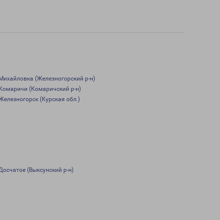
Михайловка (Железногорский р-н)
Комаричи (Комаричский р-н)
Железногорск (Курская обл.)
Досчатое (Выксунский р-н)