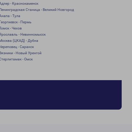
Адлер - Краснокаменск
Ленинградская Станица - Великий Новгород
Анапа - Тула
Георгиевск - Пермь
Томск - Чехов
Ярославль - Невинномысск
Москва (ЦКАД) - Дубна
Череповец - Саранск
Вязники - Новый Уренгой
Стерлитамак - Омск