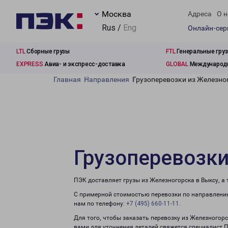
Москва
Адреса
О н
Rus /
Eng
Онлайн-се
LTL
Сборные грузы
FTL
Генеральные гру
EXPRESS
Авиа- и экспресс-доставка
GLOBAL
Международн
Главная
Направления
Грузоперевозки из Железно
Грузоперевозки
ПЭК доставляет грузы из Железногорска в Выксу, а
С примерной стоимостью перевозки по направлению
нам по телефону:
+7 (495) 660-11-11
.
Для того, чтобы заказать перевозку из Железногорс
вами для уточнения деталей свяжется специалист 