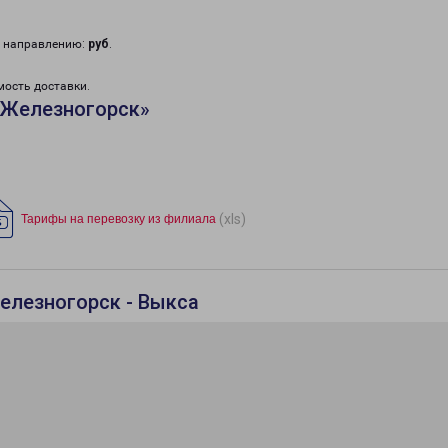
у направлению:
руб
.
мость доставки.
«Железногорск»
(xls)
Тарифы на перевозку из филиала
елезногорск - Выкса