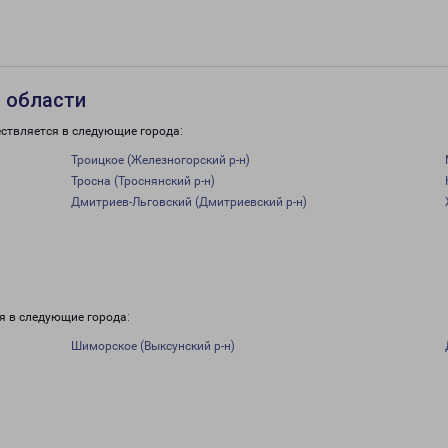
 области
ствляется в следующие города:
Троицкое (Железногорский р-н)
Тросна (Троснянский р-н)
Дмитриев-Льговский (Дмитриевский р-н)
и
я в следующие города:
Шиморское (Выксунский р-н)