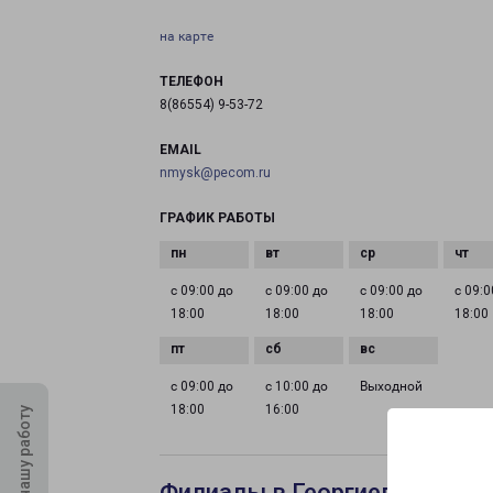
на карте
ТЕЛЕФОН
8(86554) 9-53-72
EMAIL
nmysk@pecom.ru
ГРАФИК РАБОТЫ
с 09:00 до
с 09:00 до
с 09:00 до
с 09:0
18:00
18:00
18:00
18:00
с 09:00 до
с 10:00 до
Выходной
18:00
16:00
Оцените нашу работу
Филиалы в Георгиевске