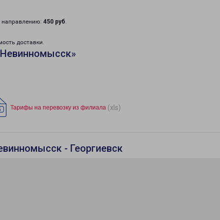
у направлению:
450 руб
.
мость доставки.
«Невинномысск»
(xls)
Тарифы на перевозку из филиала
евинномысск - Георгиевск