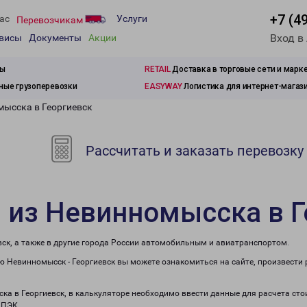
+7 (4
ас
Услуги
Перевозчикам
Вход в
рвисы
Документы
Акции
зы
RETAIL
Доставка в торговые сети и марк
ые грузоперевозки
EASYWAY
Логистика для интернет-магаз
мысска в Георгиевск
Рассчитать и заказать перевозку
 из Невинномысска в Г
ск, а также в другие города России автомобильным и авиатранспортом.
 Невинномысск - Георгиевск вы можете ознакомиться на сайте, произвести
ска в Георгиевск, в калькуляторе необходимо ввести данные для расчета сто
 ПЭК.