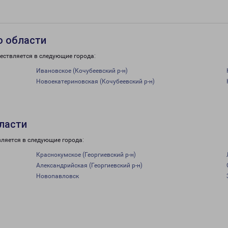
о области
ествляется в следующие города:
Ивановское (Кочубеевский р-н)
Новоекатериновская (Кочубеевский р-н)
бласти
вляется в следующие города:
Краснокумское (Георгиевский р-н)
Александрийская (Георгиевский р-н)
Новопавловск