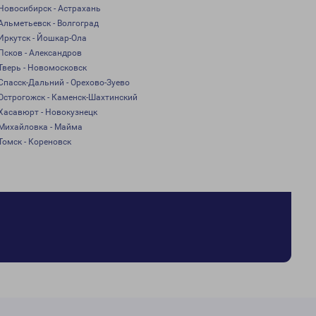
Новосибирск - Астрахань
Альметьевск - Волгоград
Иркутск - Йошкар-Ола
Псков - Александров
Тверь - Новомосковск
Спасск-Дальний - Орехово-Зуево
Острогожск - Каменск-Шахтинский
Хасавюрт - Новокузнецк
Михайловка - Майма
Томск - Кореновск