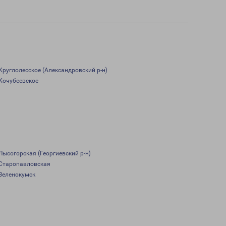
Круглолесское (Александровский р-н)
Кочубеевское
Лысогорская (Георгиевский р-н)
Старопавловская
Зеленокумск