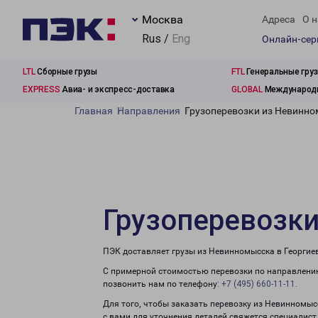
Москва
Адреса
О н
Rus /
Eng
Онлайн-се
LTL
Сборные грузы
FTL
Генеральные гру
EXPRESS
Авиа- и экспресс-доставка
GLOBAL
Международн
Главная
Направления
Грузоперевозки из Невинно
Грузоперевозки
ПЭК доставляет грузы из Невинномысска в Георгиев
С примерной стоимостью перевозки по направлению
позвонить нам по телефону:
+7 (495) 660-11-11
.
Для того, чтобы заказать перевозку из Невинномыс
с вами для уточнения деталей свяжется специалист