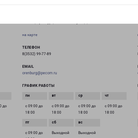
ОРЕНБУРГ ЮГ
Россия, Оренбург, Беляевская улица, 4
на карте
ТЕЛЕФОН
8(3532) 99-77-89
EMAIL
orenburg@pecom.ru
ГРАФИК РАБОТЫ
0 до
с 09:00 до
с 09:00 до
с 09:00 до
с 09:00 до
18:00
18:00
18:00
18:00
с 09:00 до
Выходной
Выходной