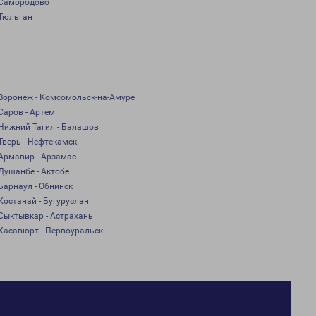
Самородово
Тюльган
Воронеж - Комсомольск-на-Амуре
Саров - Артем
Нижний Тагил - Балашов
Тверь - Нефтекамск
Армавир - Арзамас
Душанбе - Актобе
Барнаул - Обнинск
Костанай - Бугуруслан
Сыктывкар - Астрахань
Хасавюрт - Первоуральск