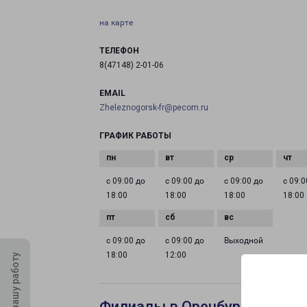
на карте
ТЕЛЕФОН
8(47148) 2-01-06
EMAIL
Zheleznogorsk-fr@pecom.ru
ГРАФИК РАБОТЫ
с 09:00 до
с 09:00 до
с 09:00 до
с 09:0
18:00
18:00
18:00
18:00
с 09:00 до
с 09:00 до
Выходной
18:00
12:00
Оцените нашу работу
Филиалы в Оренбурге