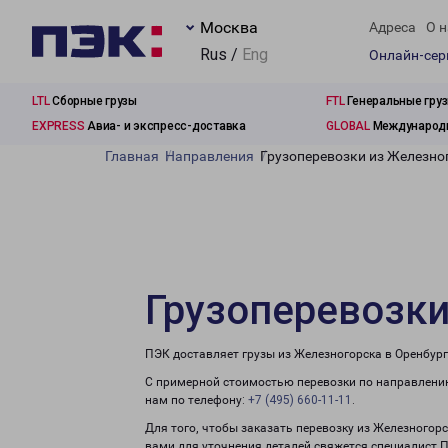
Москва
Адреса
О н
Rus /
Eng
Онлайн-се
LTL
Сборные грузы
FTL
Генеральные гру
EXPRESS
Авиа- и экспресс-доставка
GLOBAL
Международн
Главная
Направления
Грузоперевозки из Железно
Грузоперевозки
ПЭК доставляет грузы из Железногорска в Оренбург
С примерной стоимостью перевозки по направлению
нам по телефону:
+7 (495) 660-11-11
.
Для того, чтобы заказать перевозку из Железногорс
вами для уточнения деталей свяжется специалист 