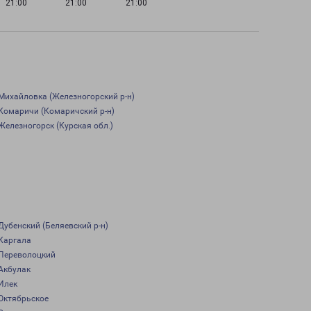
21:00
21:00
21:00
Михайловка (Железногорский р-н)
Комаричи (Комаричский р-н)
Железногорск (Курская обл.)
Дубенский (Беляевский р-н)
Каргала
Переволоцкий
Акбулак
Илек
Октябрьское