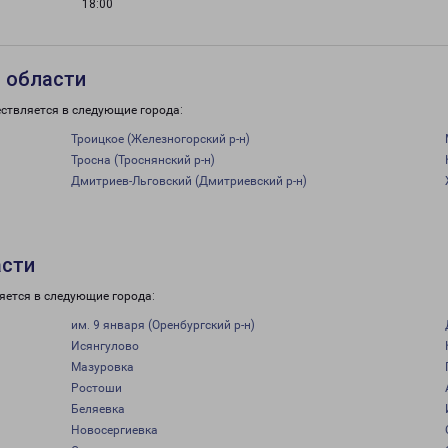
18:00
 области
ствляется в следующие города:
Троицкое (Железногорский р-н)
Тросна (Троснянский р-н)
Дмитриев-Льговский (Дмитриевский р-н)
асти
яется в следующие города:
им. 9 января (Оренбургский р-н)
Исянгулово
Мазуровка
Ростоши
Беляевка
Новосергиевка