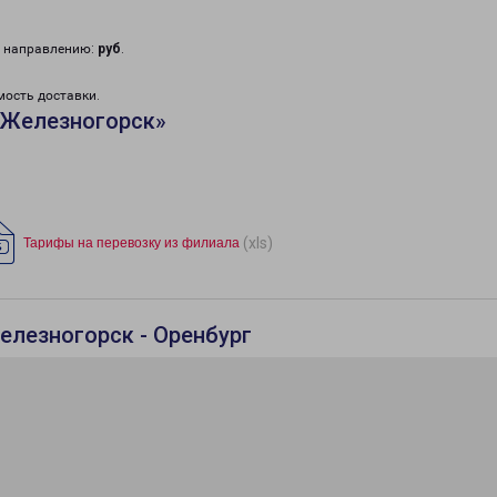
у направлению:
руб
.
мость доставки.
«Железногорск»
(xls)
Тарифы на перевозку из филиала
елезногорск - Оренбург