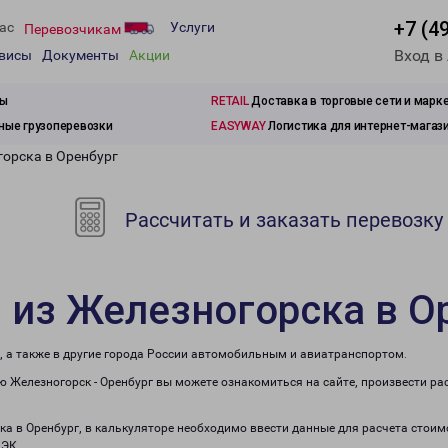
+7 (4
ас
Услуги
Перевозчикам
Вход в
рвисы
Документы
Акции
зы
RETAIL
Доставка в торговые сети и марк
ые грузоперевозки
EASYWAY
Логистика для интернет-магаз
горска в Оренбург
Рассчитать и заказать перевозку
 из Железногорска в О
, а также в другие города России автомобильным и авиатранспортом.
 Железногорск - Оренбург вы можете ознакомиться на сайте, произвести р
ка в Оренбург, в калькуляторе необходимо ввести данные для расчета стоим
ПЭК.