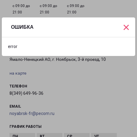
с 09:00 до
с 09:00 до
с 09:00 до
21:00
21:00
21:00
×
ОШИБКА
Филиалы в Ноябрьске
error
НОЯБРЬСК
Ямало-Ненецкий АО, г. Ноябрьск, 3-й проезд, 10
на карте
ТЕЛЕФОН
8(349) 649-96-36
EMAIL
noyabrsk-fr@pecom.ru
ГРАФИК РАБОТЫ