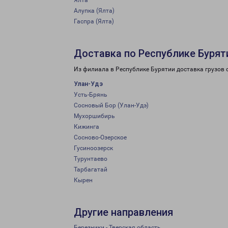
Ялта
Алупка (Ялта)
Гаспра (Ялта)
Доставка по Республике Бурят
Из филиала в Республике Бурятии доставка грузов 
Улан-Удэ
Усть-Брянь
Сосновый Бор (Улан-Удэ)
Мухоршибирь
Кижинга
Сосново-Озерское
Гусиноозерск
Турунтаево
Тарбагатай
Кырен
Другие направления
Березники - Тверская область