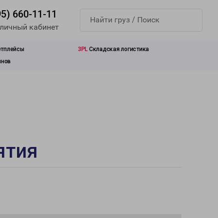
95) 660-11-11
 личный кабинет
етплейсы
3PL
Складская логистика
инов
ятия