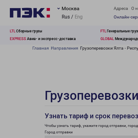
Москва
Адреса
О н
Rus /
Eng
Онлайн-се
LTL
Сборные грузы
FTL
Генеральные гру
EXPRESS
Авиа- и экспресс-доставка
GLOBAL
Международн
Главная
Направления
Грузоперевозки Ялта - Респ
Грузоперевозки
Узнать тариф и срок перево
Чтобы узнать тариф, укажите город отправки, город 
Город отправки