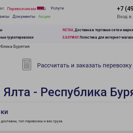
+7 (4
ас
Услуги
Перевозчикам
Вход в
рвисы
Документы
Акции
зы
RETAIL
Доставка в торговые сети и марк
ые грузоперевозки
EASYWAY
Логистика для интернет-магаз
ублика Бурятия
Рассчитать и заказать перевозку
 Ялта - Республика Бур
зки
доставки, тип перевозки и вес груза.