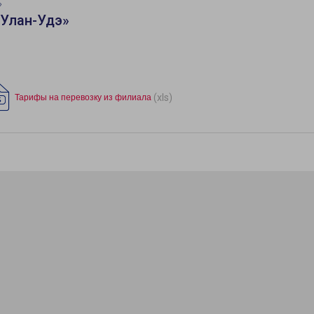
»
«Улан-Удэ»
(xls)
Тарифы на перевозку из филиала