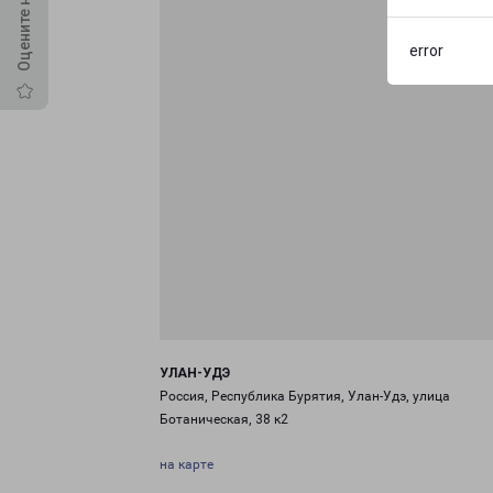
error
УЛАН-УДЭ
Россия, Республика Бурятия, Улан-Удэ, улица
Ботаническая, 38 к2
на карте