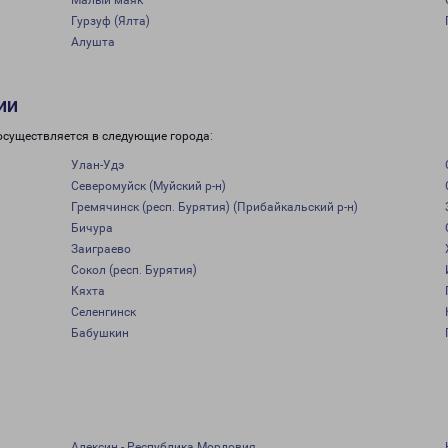
Малый маяк
Гурзуф (Ялта)
Алушта
ии
осуществляется в следующие города:
Улан-Удэ
Северомуйск (Муйский р-н)
Гремячинск (респ. Бурятия) (Прибайкальский р-н)
Бичура
Заиграево
Сокол (респ. Бурятия)
Кяхта
Селенгинск
Бабушкин
Алексин - Республика Мордовия