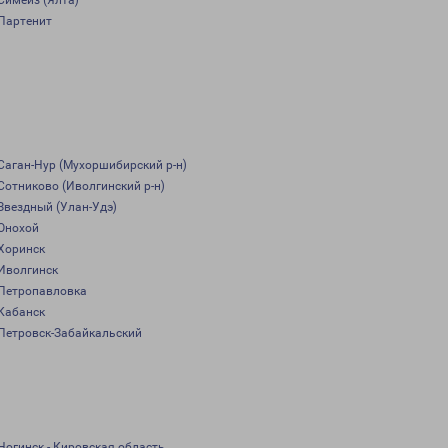
Симеиз (Ялта)
Партенит
Саган-Нур (Мухоршибирский р-н)
Сотниково (Иволгинский р-н)
Звездный (Улан-Удэ)
Онохой
Хоринск
Иволгинск
Петропавловка
Кабанск
Петровск-Забайкальский
Ногинск - Кировская область