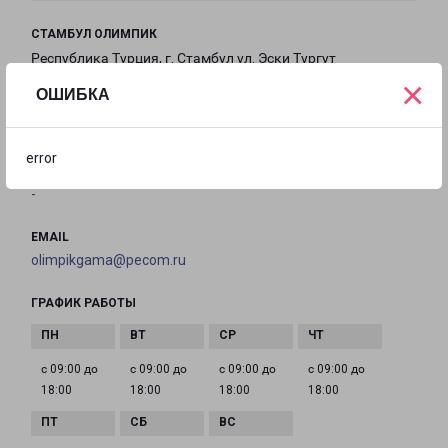
СТАМБУЛ ОЛИМПИК
Республика Турция, г. Стамбул ул. Эски Тургут
×
Озал, 8, Икителли ОСБ, Башакшехир
ОШИБКА
на карте
error
ТЕЛЕФОН
-
EMAIL
olimpikgama@pecom.ru
ГРАФИК РАБОТЫ
с 09:00 до
с 09:00 до
с 09:00 до
с 09:00 до
18:00
18:00
18:00
18:00