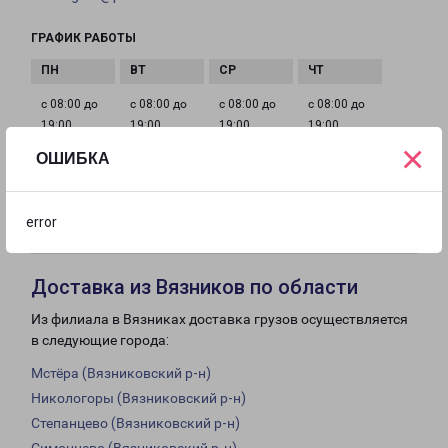
ГРАФИК РАБОТЫ
с 08:00 до
с 08:00 до
с 08:00 до
с 08:00 до
19:00
19:00
19:00
19:00
×
ОШИБКА
с 08:00 до
с 10:00 до
Выходной
19:00
16:00
error
Доставка из Вязников по области
Из филиала в Вязниках доставка грузов осуществляется
в следующие города:
Мстёра (Вязниковский р-н)
Никологоры (Вязниковский р-н)
Степанцево (Вязниковский р-н)