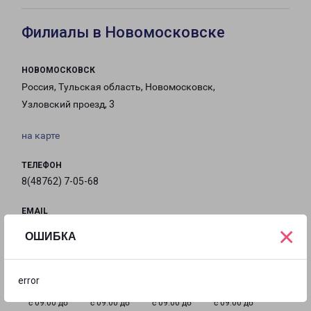
Филиалы в Новомосковске
НОВОМОСКОВСК
Россия, Тульская область, Новомосковск,
Узловский проезд, 3
на карте
ТЕЛЕФОН
8(48762) 7-05-68
EMAIL
×
novomoskovsk-fr@pecom.ru
ОШИБКА
ГРАФИК РАБОТЫ
error
с 09:00 до
с 09:00 до
с 09:00 до
с 09:00 до