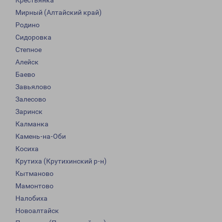
Крестьянка
Мирный (Алтайский край)
Родино
Сидоровка
Степное
Алейск
Баево
Завьялово
Залесово
Заринск
Калманка
Камень-на-Оби
Косиха
Крутиха (Крутихинский р-н)
Кытманово
Мамонтово
Налобиха
Новоалтайск