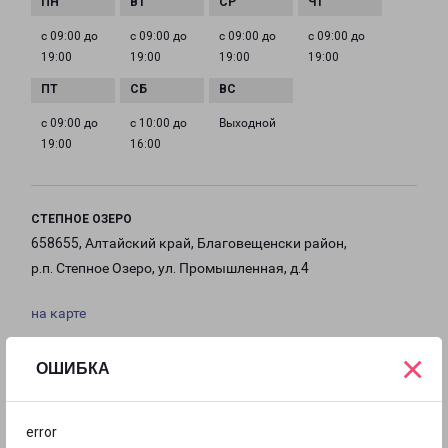
с 09:00 до
с 09:00 до
с 09:00 до
с 09:00 до
19:00
19:00
19:00
19:00
с 09:00 до
с 10:00 до
Выходной
19:00
16:00
СТЕПНОЕ ОЗЕРО
658655, Алтайский край, Благовещенски район,
р.п. Степное Озеро, ул. Промышленная, д.4
на карте
×
ТЕЛЕФОН
ОШИБКА
8 (3852) 556-546
EMAIL
error
barnaul@pecom.ru