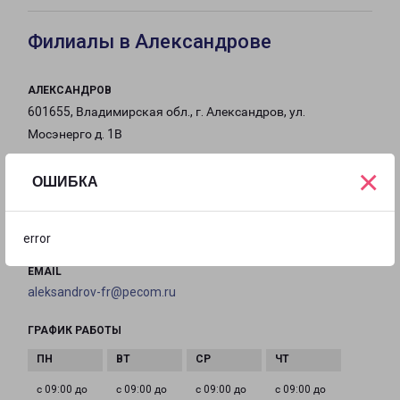
Филиалы в Александрове
АЛЕКСАНДРОВ
601655, Владимирская обл., г. Александров, ул.
Мосэнерго д. 1В
×
на карте
ОШИБКА
ТЕЛЕФОН
8(49244) 6-96-40
error
EMAIL
aleksandrov-fr@pecom.ru
ГРАФИК РАБОТЫ
с 09:00 до
с 09:00 до
с 09:00 до
с 09:00 до