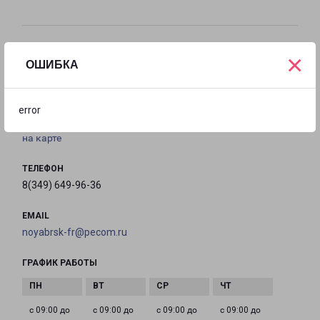
Филиалы в Ноябрьске
×
ОШИБКА
НОЯБРЬСК
Ямало-Ненецкий АО, г. Ноябрьск, 3-й проезд, 10
error
на карте
ТЕЛЕФОН
8(349) 649-96-36
EMAIL
noyabrsk-fr@pecom.ru
ГРАФИК РАБОТЫ
с 09:00 до
с 09:00 до
с 09:00 до
с 09:00 до