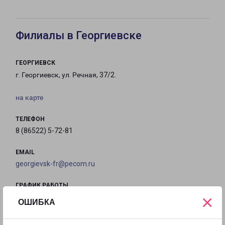
Филиалы в Георгиевске
ГЕОРГИЕВСК
г. Георгиевск, ул. Речная, 37/2.
на карте
ТЕЛЕФОН
8 (86522) 5-72-81
EMAIL
georgievsk-fr@pecom.ru
ГРАФИК РАБОТЫ
×
ОШИБКА
с 09:00 до
с 09:00 до
с 09:00 до
с 09:00 до