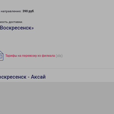
у направлению:
390 руб
.
мость доставки.
«Воскресенск»
(xls)
Тарифы на перевозку из филиала
оскресенск - Аксай