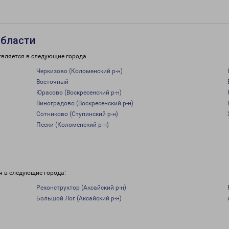
области
твляется в следующие города:
Черкизово (Коломенский р-н)
Восточный
Юрасово (Воскресенский р-н)
Виноградово (Воскресенский р-н)
Сотниково (Ступинский р-н)
Пески (Коломенский р-н)
я в следующие города:
Реконструктор (Аксайский р-н)
Большой Лог (Аксайский р-н)