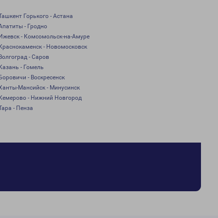
Ташкент Горького - Астана
Апатиты - Гродно
Ижевск - Комсомольск-на-Амуре
Краснокаменск - Новомосковск
Волгоград - Саров
Казань - Гомель
Боровичи - Воскресенск
Ханты-Мансийск - Минусинск
Кемерово - Нижний Новгород
Тара - Пенза