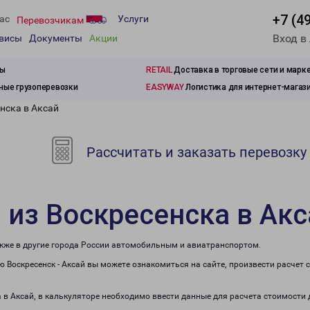
+7 (4
ас
Услуги
Перевозчикам
Вход в
рвисы
Документы
Акции
зы
RETAIL
Доставка в торговые сети и марк
ые грузоперевозки
EASYWAY
Логистика для интернет-магаз
нска в Аксай
Рассчитать и заказать перевозку
 из Воскресенска в Акс
также в другие города России автомобильным и авиатранспортом.
 Воскресенск - Аксай вы можете ознакомиться на сайте, произвести расчет
а в Аксай, в калькуляторе необходимо ввести данные для расчета стоимости 