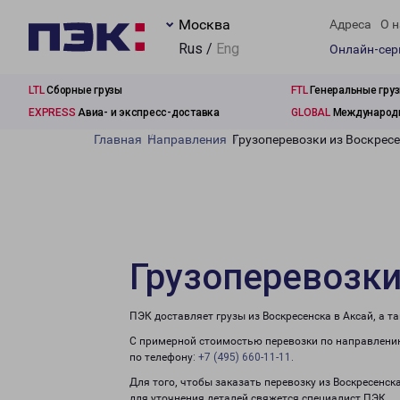
Москва
Адреса
О н
Rus /
Eng
Онлайн-се
LTL
Сборные грузы
FTL
Генеральные гру
EXPRESS
Авиа- и экспресс-доставка
GLOBAL
Международн
Главная
Направления
Грузоперевозки из Воскресе
Грузоперевозки
ПЭК доставляет грузы из Воскресенска в Аксай, а 
С примерной стоимостью перевозки по направлению
по телефону:
+7 (495) 660-11-11
.
Для того, чтобы заказать перевозку из Воскресенск
для уточнения деталей свяжется специалист ПЭК.