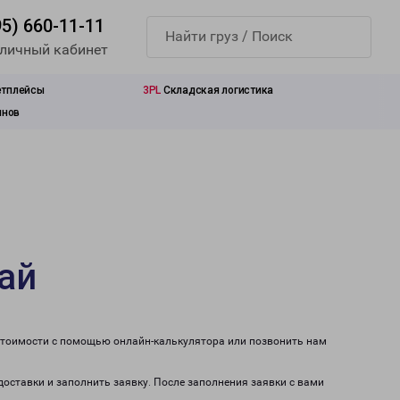
95) 660-11-11
 личный кабинет
етплейсы
3PL
Складская логистика
инов
ай
 стоимости с помощью онлайн-калькулятора или позвонить нам
доставки и заполнить заявку. После заполнения заявки с вами