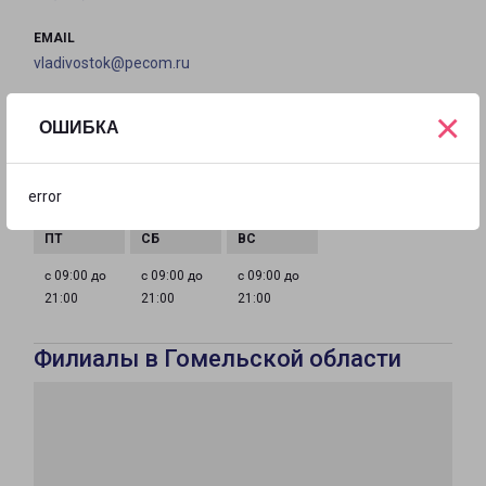
EMAIL
vladivostok@pecom.ru
ГРАФИК РАБОТЫ
×
ОШИБКА
с 09:00 до
с 09:00 до
с 09:00 до
с 09:00 до
error
21:00
21:00
21:00
21:00
с 09:00 до
с 09:00 до
с 09:00 до
21:00
21:00
21:00
Филиалы в Гомельской области