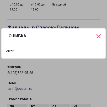
с 10:00 до
с 10:00 до
Выходной
19:00
19:00
Филиалы в Спасск-Дальнем
×
ОШИБКА
СПАССК-ДАЛЬНИЙ
г. Спасск-Дальний ул. Хабаровская д. 4/1
error
на карте
ТЕЛЕФОН
8(423)522-95-88
EMAIL
ds-fr@pecom.ru
ГРАФИК РАБОТЫ