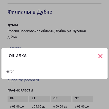
Филиалы в Дубне
ДУБНА
Россия, Московская область, Дубна, ул. Луговая,
д. 26А
на карте
×
ОШИБКА
ТЕЛЕФОН
8(496) 215-00-50
error
EMAIL
dubna-fr@pecom.ru
ГРАФИК РАБОТЫ
с 09:00 до
с 09:00 до
с 09:00 до
с 09:00 до