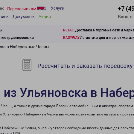
+7 (4
ас
Услуги
Перевозчикам
Вход в
рвисы
Документы
Акции
зы
RETAIL
Доставка в торговые сети и марк
ые грузоперевозки
EASYWAY
Логистика для интернет-магаз
ска в Набережные Челны
Рассчитать и заказать перевозку
и из Ульяновска в Наб
 Челны, а также в другие города России автомобильным и авиатранспортом.
 Ульяновск - Набережные Челны вы можете ознакомиться на сайте, произв
 в Набережные Челны, в калькуляторе необходимо ввести данные для расчета
циалист ПЭК.