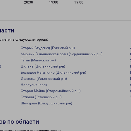
20:30
19:00
19:00
ласти
ляется в следующие города:
Старый Студенец (Буинский р-н)
Мирный (Ульяновская обл.) (Чердаклинский р-н)
Тагай (Майнский р-н)
)
Цильна (Цильнинский р-н)
Большое Нагаткино (Цильнинский р-н)
Ишеевка (Ульяновский р-н)
Новоульяновск
Старая Майна (Старомайнский р-н)
Тетюши (Тетюшский р-н)
Шемурша (Шемуршинский р-н)
ов по области
осуществляется в следующие города: