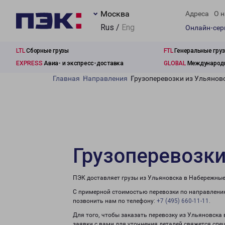
Москва
Адреса
О н
Rus /
Eng
Онлайн-се
LTL
Сборные грузы
FTL
Генеральные гру
EXPRESS
Авиа- и экспресс-доставка
GLOBAL
Международн
Главная
Направления
Грузоперевозки из Ульянов
Грузоперевозк
ПЭК доставляет грузы из Ульяновска в Набережные
С примерной стоимостью перевозки по направлению
позвонить нам по телефону:
+7 (495) 660-11-11
.
Для того, чтобы заказать перевозку из Ульяновска
заявки с вами для уточнения деталей свяжется спе