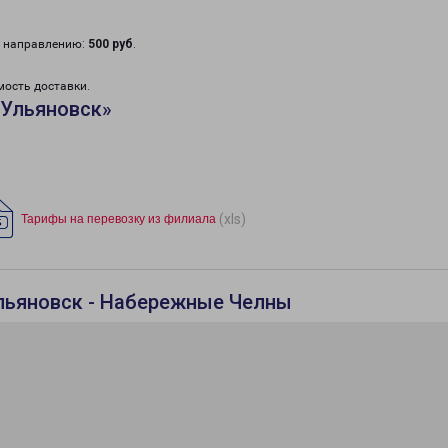
у направлению:
500 руб
.
мость доставки.
«Ульяновск»
(xls)
Тарифы на перевозку из филиала
льяновск - Набережные Челны