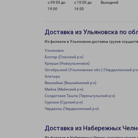
с 09:00 до
с 10:00 до
Выходной
19:00
16:00
Доставка из Ульяновска по об
Из филиала в Ульяновске доставка грузов осуществ
Ульяновск
Болгар (Спасский р-н)
Криуши (Новоульяновск)
Октябрьский (Ульяновская обл.) (Чердаклинский р-н
Алатырь
Вешкайма (Вешкаймский р-н)
Майна (Майнский р-н)
Солдатская Ташла (Тереньгульский р-н)
Сурское (Сурский р-н)
Чердаклы (Чердаклинский р-н)
Доставка из Набережных Челн
Из филиала в Набережных Челнах доставка грузов 